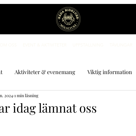
OM OSS
EVENT & AKTIVITETER
UPPSTALLNING
TÄVLINGAR
t
Aktiviteter & evenemang
Viktig information
an. 2024
1 min läsning
ar idag lämnat oss