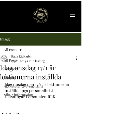
Inlägg
All Posts
Råda Ridklubb
All Posts
17 jan. 2024
1 min läsning
Idag onsdag 17/1 är
Nyheter
lektionerna inställda
Blandat
Idag onsdag den 17/1 är lektionerna 
Aktiviteter & evenemang
inställda pga personalbrist. 
Viktig information
Hälsningar Personalen RRK