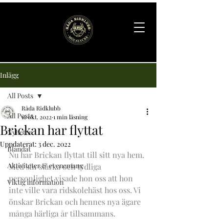
Inlägg
All Posts
Råda Ridklubb
All Posts
16 okt. 2022
1 min läsning
Brickan har flyttat
Nyheter
Uppdaterat:
3 dec. 2022
Blandat
Nu har Brickan flyttat till sitt nya hem. 
Aktiviteter & evenemang
Med sin starka och tydliga 
personlighet visade hon oss att hon 
Viktig information
inte ville vara ridskolehäst hos oss. Vi 
önskar Brickan och hennes nya ägare 
många härliga år tillsammans.