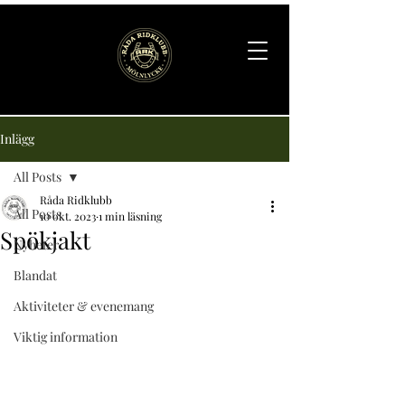
Inlägg
All Posts
Råda Ridklubb
All Posts
10 okt. 2023
1 min läsning
Spökjakt
Nyheter
Blandat
Aktiviteter & evenemang
Viktig information