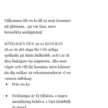
Välkomna till en kväll ni sent kommer 
att glömma... på vår fina, men 
hemsökta anläggning!
SÖNDAGEN DEN 29/10 KLOCKAN 
18.00 är det dags för USS årliga 
spökjakt på Råda Ridklubb, och i år är 
den läskigare än någonsin. Alla som 
vågar och vill får komma, men känner 
du dig osäker så rekommenderar vi en 
vuxens sällskap.
Pris: 60 kr
Ficklampa är EJ tillåtna. • Ingen 
anmälning behövs. • Vårt klubbfik 
är öppet