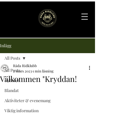
Inlägg
All Posts
Råda Ridklubb
All Posts
2 mars 2023
1 min läsning
Välkommen "Kryddan!
Nyheter
Blandat
Aktiviteter & evenemang
Viktig information