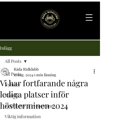
Inlägg
All Posts
Råda Ridklubb
All Posts
15 aug. 2024
1 min läsning
Vi har fortfarande några
Nyheter
lediga platser inför
Blandat
höstterminen 2024
Aktiviteter & evenemang
Viktig information