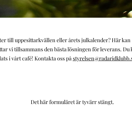
ter till uppesittarkvällen eller årets julkalender? Här kan 
ittar vi tillsammans den bästa lösningen för leverans. Du
lats i vårt café! Kontakta oss på
styrelsen@radaridklubb.
Det här formuläret är tyvärr stängt.