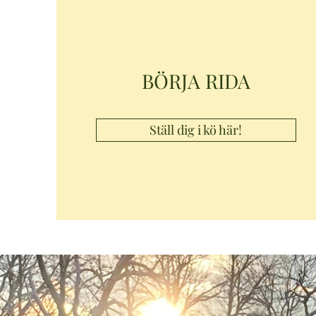
BÖRJA RIDA
Ställ dig i kö här!