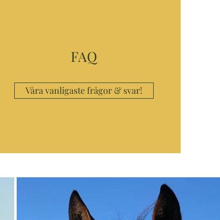
FAQ
Våra vanligaste frågor & svar!