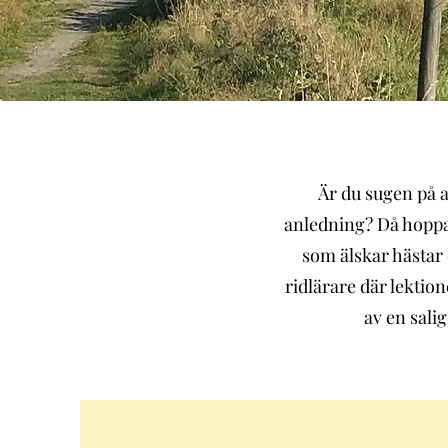
Är du sugen på a
anledning? Då hoppas v
som älskar hästar 
ridlärare där lekti
av en sali