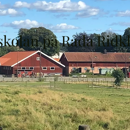
skolan på Råda Ridk