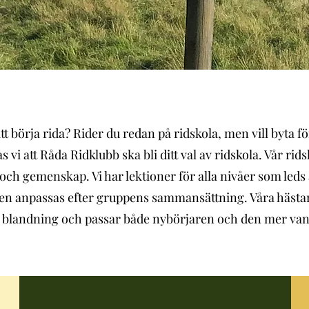
tt börja rida? Rider du redan på ridskola, men vill byta 
i att Råda Ridklubb ska bli ditt val av ridskola. Vår ridsko
och gemenskap. Vi har lektioner för alla nivåer som leds 
onen anpassas efter gruppens sammansättning. Våra hästa
g blandning och passar både nybörjaren och den mer van