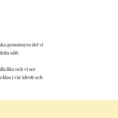
 ska genomsyra det vi
etta sätt:
la lika och vi ser
klas i vår idrott och