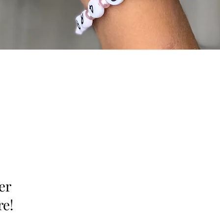
er
re!