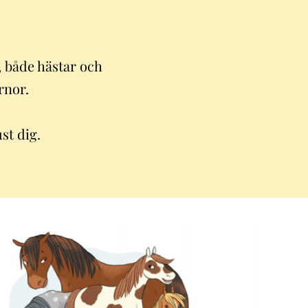
, både hästar och
rnor.
st dig.