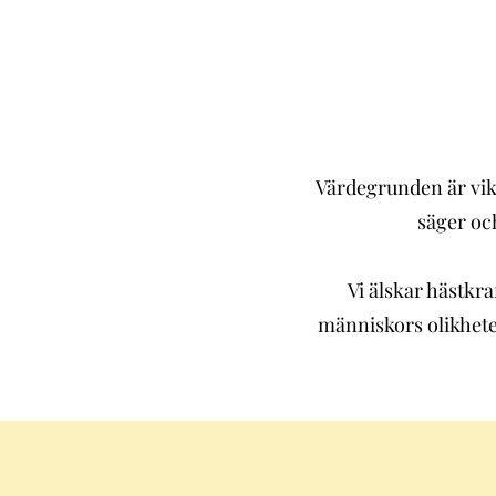
Värdegrunden är vikt
säger och
Vi älskar hästkra
människors olikheter