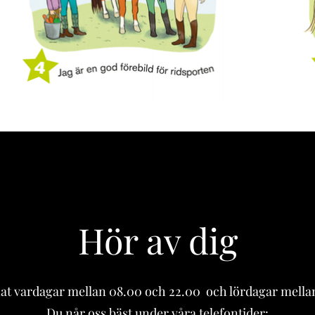
Hör av dig
nat vardagar mellan 08.00 och 22.00 och lördagar mellan
Du når oss bäst under våra telefontider: