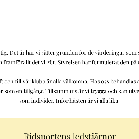
ig. Det är här vi sätter grunden för de värderingar som
 framförallt det vi gör. Styrelsen har formulerat den på d
ft och till vår klubb är alla välkomna. Hos oss behandlas al
 som en tillgång. Tillsammans är vi trygga och kan utvec
som individer. Inför hästen är vi alla lika!
Ridsportens ledstjärnor