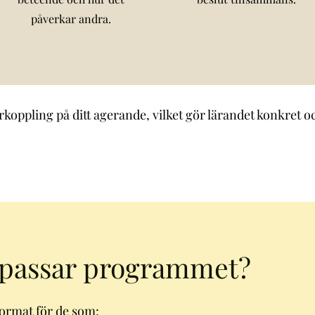
påverkar andra.
ppling på ditt agerande, vilket gör lärandet konkret och 
a passar programmet?
ormat för de som: