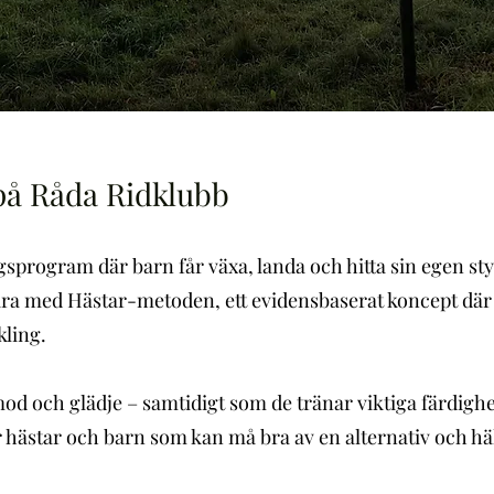
på Råda Ridklubb
ngsprogram där barn får växa, landa och hitta sin egen s
 Lära med Hästar-metoden, ett evidensbaserat koncept där
kling.
od och glädje – samtidigt som de tränar viktiga färdigh
 hästar och barn som kan må bra av en alternativ och hä