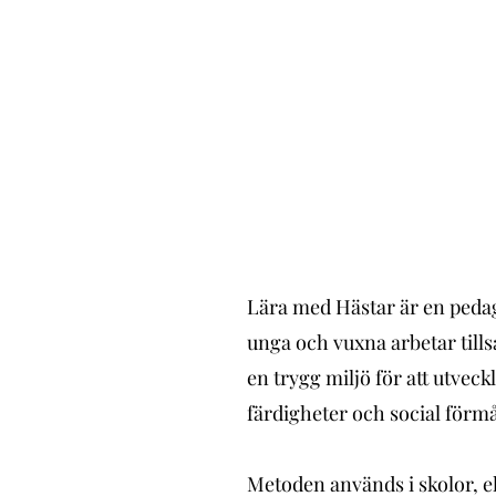
Lära med Hästar är en peda
unga och vuxna arbetar til
en trygg miljö för att utveck
färdigheter och social förm
Metoden används i skolor, e