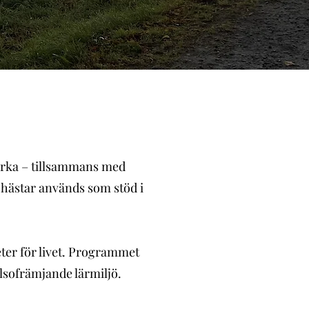
tyrka – tillsammans med
 hästar används som stöd i
eter för livet. Programmet
lsofrämjande lärmiljö.