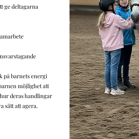
att ge deltagarna
samarbete
ansvarstagande
k på barnets energi
 barnen möjlighet att
e hur deras handlingar
 sätt att agera.