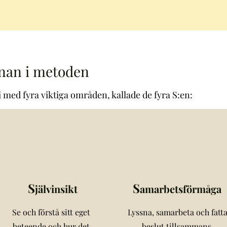
rnan i metoden
 med fyra viktiga områden, kallade de fyra S:en:
S
S
jälvinsikt
amarbetsförmåga
Se och förstå sitt eget
Lyssna, samarbeta och fatt
beteende och hur det
beslut tillsammans.