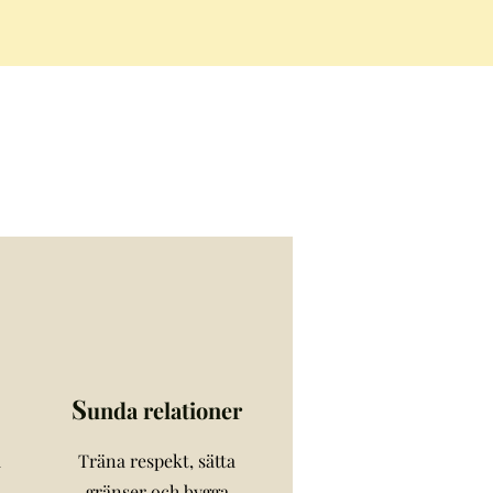
S
unda relationer
a
Träna respekt, sätta
gränser och bygga