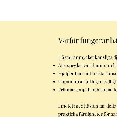
Varför fungerar hä
Hästar är mycket känsliga dju
Återspeglar vårt humör och 
Hjälper barn att förstå kons
Uppmuntrar till lugn, tydlig
Främjar empati och social f
I mötet med hästen får deltag
praktiska färdigheter för sa