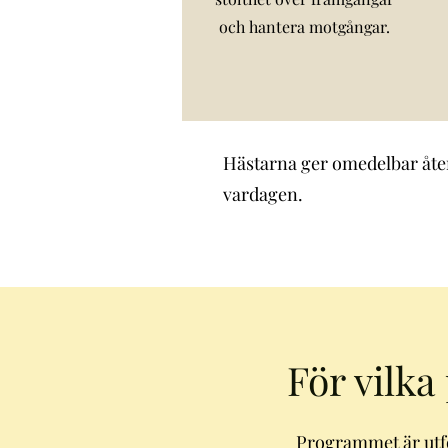
och hantera motgångar.
Hästarna ger omedelbar återko
vardagen.
För vilk
Programmet är utf