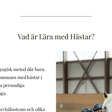
Vad är Lära med Hästar?
gogisk metod där barn,
lsammans med hästar i
la personliga
åga.
levhälsoteam och olika