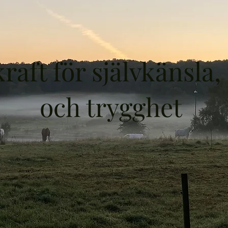
raft för självkänsla,
och trygghet