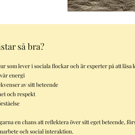
star så bra?
r som lever i sociala flockar och är experter på att läsa 
vår energi
ekvenser av sitt beteende
het och respekt
örståelse
arna en chans att reflektera över sitt eget beteende, förs
marbete och social interaktion.