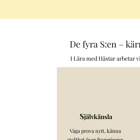
De fyra S:en – kä
I Lära med Hästar arbetar vi
S
jälvkänsla
Våga prova nytt, känna
stolthet över framgångar