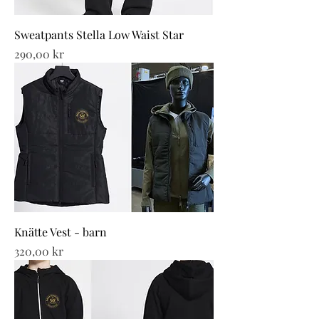
Sweatpants Stella Low Waist Star
Pris
290,00 kr
Knätte Vest - barn
Pris
320,00 kr