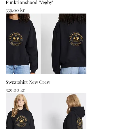
Funktionshood "Vegby"
Pris
339,00 kr
Sweatshirt New Crew
Pris
329,00 kr