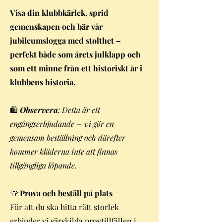
Visa din klubbkärlek, sprid
gemenskapen och bär vår
jubileumslogga med stolthet –
perfekt både som årets julklapp och
som ett minne från ett historiskt år i
klubbens historia.
🛍️
Observera
: Detta är ett
engångserbjudande – vi gör en
gemensam beställning och därefter
kommer kläderna inte att finnas
tillgängliga löpande.
👕
Prova och beställ på plats
För att du ska hitta rätt storlek
erbjuder vi särskilda provtillfällen i