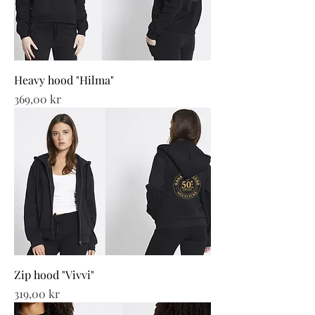
Heavy hood "Hilma"
Pris
369,00 kr
Zip hood "Vivvi"
Pris
319,00 kr