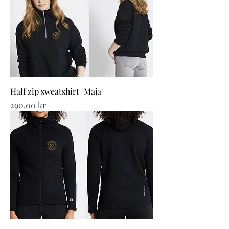
Half zip sweatshirt "Maja"
Pris
290,00 kr