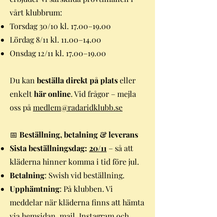
vårt klubbrum:
Torsdag 30/10 kl. 17.00–19.00
Lördag 8/11 kl. 11.00–14.00
Onsdag 12/11 kl. 17.00–19.00
Du kan
beställa direkt på plats
eller
enkelt
här online
. Vid frågor – mejla
oss på
medlem@radaridklubb.se
📅
Beställning, betalning & leverans
Sista beställningsdag:
20/11
– så att
kläderna hinner komma i tid före jul.
Betalning
: Swish vid beställning.
Upphämtning
: På klubben. Vi
meddelar när kläderna finns att hämta
via hemsidan, mail, Instagram och