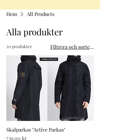
Hem
All Products
Alla produkter
20 produkter
Filtrera och sortera
Skalparkas "Active Parkas"
Pris
739,00 kr